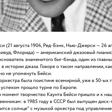
си (21 августа 1904, Ред-Бэнк, Нью-Джерси — 26 а
ливуд, Флорида) — американский джазовый пианис
 основатель знаменитого биг-бэнда, один из главн
в истории джаза. Говоря о таком направлении, как
о не упомянуть Бейси.
 оркестра была поистине всемирной, уже в 50-ых г
успехом прошло турне по Европе.
о момент творчество Каунта Бейси пришло и к на
венникам: в 1985 году в СССР был выпущен диск-
дится солнце" с музыкой оркестра под управление