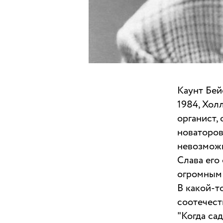
Каунт Бей
1984, Хол
органист,
новаторов 
невозможн
Слава его
огромным 
В какой-т
соотечест
"Когда са