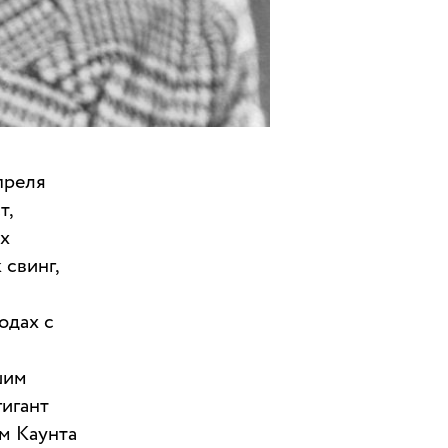
преля
т,
ых
 свинг,
одах с
шим
гигант
м Каунта